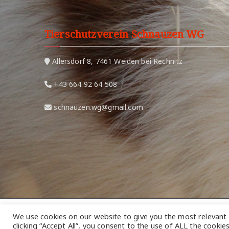
Tierschutzverein Schnauzen WG
Allersdorf 8, 7461 Weiden bei Rechnitz
+43 664 92 64 508
schnauzen.wg@gmail.com
We use cookies on our website to give you the most relevant
Copyright © 2026
Homepage Sch
clicking “Accept All”, you consent to the use of ALL the cooki