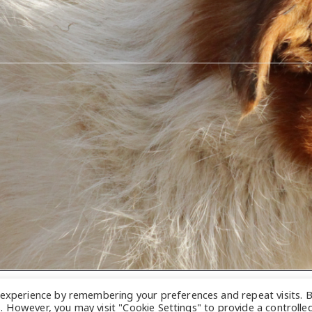
 experience by remembering your preferences and repeat visits. 
nauzen WG
.
es. However, you may visit "Cookie Settings" to provide a controlle