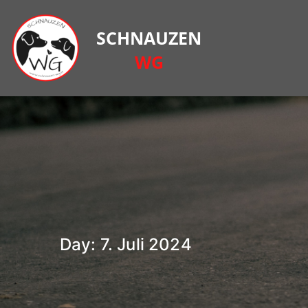
Zum
Inhalt
springen
Homep
Homepage des Ti
Day:
7. Juli 2024